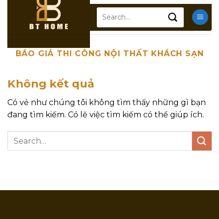
Chuyển
Search
đến
for:
nội
dung
BÁO GIÁ THI CÔNG NỘI THẤT KHÁCH SẠN
Không kết quả
Có vẻ như chúng tôi không tìm thấy những gì bạn
đang tìm kiếm. Có lẽ việc tìm kiếm có thể giúp ích.