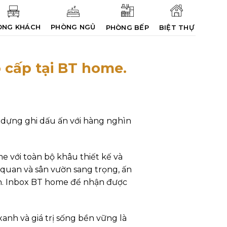
ÒNG KHÁCH
PHÒNG NGỦ
PHÒNG BẾP
BIỆT THỰ
 cấp tại BT home.
y dựng ghi dấu ấn với hàng nghìn
e với toàn bộ khâu thiết kế và
quan và sân vườn sang trọng, ấn
ên. Inbox BT home để nhận được
xanh và giá trị sống bền vững là