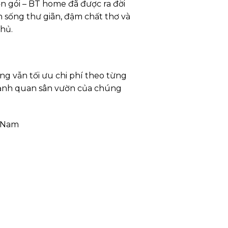
ọn gói – BT home đã được ra đời
n sống thư giãn, đậm chất thơ và
chủ.
 vẫn tối ưu chi phí theo từng
 cảnh quan sân vườn của chúng
t Nam