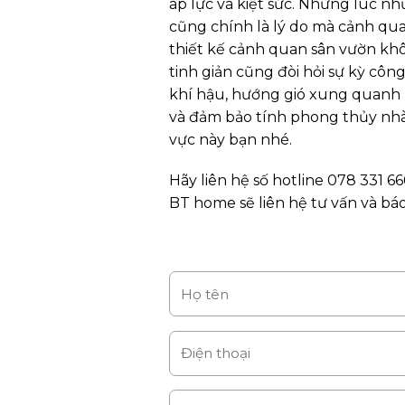
áp lực và kiệt sức. Những lúc nh
cũng chính là lý do mà cảnh qua
thiết kế cảnh quan sân vườn khô
tinh giản cũng đòi hỏi sự kỳ côn
khí hậu, hướng gió xung quanh n
và đảm bảo tính phong thủy nhà ở
vực này bạn nhé.
Hãy liên hệ số hotline 078 331 
BT home sẽ liên hệ tư vấn và bá