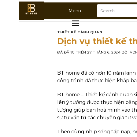
Chuyển
Search
Menu
đến
for:
nội
dung
THIẾT KẾ CẢNH QUAN
Dịch vụ thiết kế 
ĐÃ ĐĂNG TRÊN
27 THÁNG 6, 2024
BỞI
AD
BT home đã có hơn 10 năm kinh n
công trình đã thực hiện khắp b
BT home – Thiết kế cảnh quan si
lên ý tưởng được thực hiện bằn
tượng giúp bạn hoà mình vào th
sự tư vấn từ các chuyên gia tư
Theo cùng nhịp sống tấp nập, hối