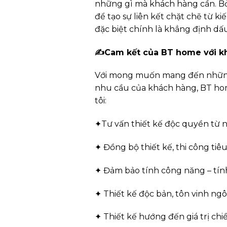
những gì mà khách hàng cần. Bởi
để tạo sự liên kết chặt chẽ từ k
đặc biệt chính là khẳng định dấ
✍
Cam kết của BT home với k
Với mong muốn mang đến những 
nhu cầu của khách hàng, BT hom
tôi:
✦
Tư vấn thiết kế độc quyền từ n
✦
Đồng bộ thiết kế, thi công tiê
✦
Đảm bảo tính công năng – tính
✦
Thiết kế độc bản, tôn vinh ng
✦
Thiết kế hướng đến giá trị chi