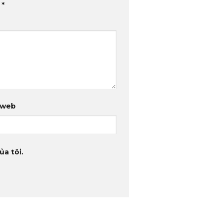
u
*
 web
ủa tôi.