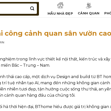
CẢNH QUAN
PH
MẪU NHÀ ĐẸP
thi công cảnh quan sân vườn cao
MIN
ghiệm trong lĩnh vực thiết kế nội thất, kiến trúc và xâ
a miền Bắc – Trung – Nam.
nh thái cao cấp, một dịch vụ Design and build từ BT hom
g trí tuệ nhân tạo AI, mang đến những không gian cảnh 
iên nhiên tươi đẹp, tận hưởng cuộc sống thư thái, an y
 vấn cảnh quan hàng đầu của chúng tôi.
 hả thời hiện đại, BThome hiểu được giá trị không gian 