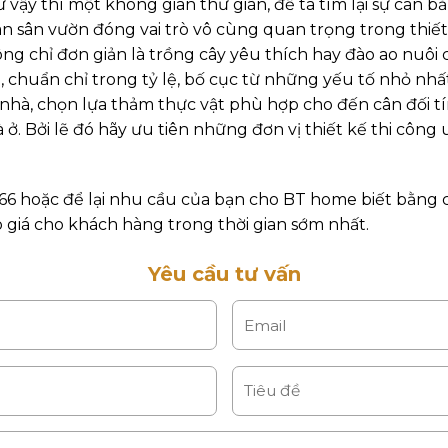
ư vậy thì một không gian thư giãn, để ta tìm lại sự cân b
n sân vườn đóng vai trò vô cùng quan trọng trong thiết
ng chỉ đơn giản là trồng cây yêu thích hay đào ao nuôi 
g, chuẩn chỉ trong tỷ lệ, bố cục từ những yếu tố nhỏ nhất
hà, chọn lựa thảm thực vật phù hợp cho đến cân đối tín
. Bởi lẽ đó hãy ưu tiên những đơn vị thiết kế thi công 
6666 hoặc để lại nhu cầu của bạn cho BT home biết bằng 
o giá cho khách hàng trong thời gian sớm nhất.
Yêu cầu tư vấn