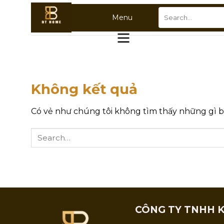
Chuyển
Search
Menu
đến
for:
nội
dung
Không kết quả
Có vẻ như chúng tôi không tìm thấy những gì bạn
CÔNG TY TNHH K