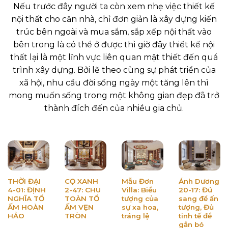
Nếu trước đây người ta còn xem nhẹ việc thiết kế
nội thất cho căn nhà, chỉ đơn giản là xây dựng kiến
trúc bên ngoài và mua sắm, sắp xếp nội thất vào
bên trong là có thể ở được thì giờ đây thiết kế nội
thất lại là một lĩnh vực liên quan mật thiết đến quá
trình xây dựng. Bởi lẽ theo cùng sự phát triển của
xã hội, nhu cầu đời sống ngày một tăng lên thì
mong muốn sống trong một không gian đẹp đã trở
thành đích đến của nhiều gia chủ.
THỜI ĐẠI
CỌ XANH
Mẫu Đơn
Ánh Dương
4-01: ĐỊNH
2-47: CHU
Villa: Biểu
20-17: Đủ
NGHĨA TỔ
TOÀN TỔ
tượng của
sang để ấn
ẤM HOÀN
ẤM VẸN
sự xa hoa,
tượng, Đủ
HẢO
TRÒN
tráng lệ
tinh tế để
gắn bó