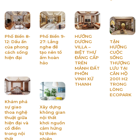
Phố Biển 8-
Phố Biển 9-
HƯỚNG
12: Dấu ấn
27: Lắng
DƯƠNG
TẬN
của phong
nghe để
VILLA –
HƯỞNG
cách sống
tạo nên tổ
BIỆT THỰ
CUỘC
hiện đại
ấm hoàn
ĐẲNG CẤP
SỐNG
hảo
TRÊN
THƯỢNG
MẢNH ĐẤT
LƯU TẠI
PHỒN
CĂN HỘ
VINH XỨ
2001 H2
THANH
TRONG
LÒNG
ECOPARK
Khám phá
sự giao
Xây dựng
thoa nghệ
không gian
thuật giữa
nội thất
hiện đại và
khơi nguồn
cổ điển
cảm hứng
trong nội
từ thiên
thất
nhiên