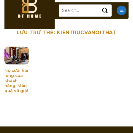
Chuyển
Search
đến
for:
nội
dung
LƯU TRỮ THẺ:
KIENTRUCVANOITHAT
Nụ cười hài
lòng của
khách
hàng: Món
quà vô giá!