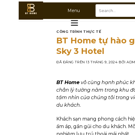
Chuyển
Search
Menu
đến
for:
nội
dung
CÔNG TRÌNH THỰC TẾ
BT Home tự hào gi
Sky 3 Hotel
ĐÃ ĐĂNG TRÊN
13 THÁNG 9, 2024
BỞI
ADM
BT Home
vô cùng hạnh phúc khi
chân lý tưởng nằm trong khu đô
tầm nhìn của chúng tôi trong v
du khách.
Khách sạn mang phong cách hiện 
ấm áp, gần gũi cho du khách. Mỗi
nghiệm lưu trú thoải mái nhất.