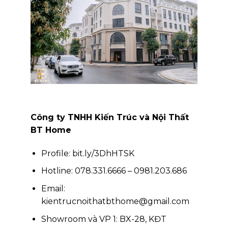
Công ty TNHH Kiến Trúc và Nội Thất
BT Home
Profile:
bit.ly/3DhHTSK
Hotline: 078.331.6666 – 0981.203.686
Email:
kientrucnoithatbthome@gmail.com
Showroom và VP 1: BX-28, KĐT