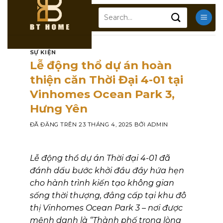
Chuyển
Search
đến
for:
nội
dung
SỰ KIỆN
Lễ động thổ dự án hoàn
thiện căn Thời Đại 4-01 tại
Vinhomes Ocean Park 3,
Hưng Yên
ĐÃ ĐĂNG TRÊN
23 THÁNG 4, 2025
BỞI
ADMIN
Lễ động thổ dự án Thời đại 4-01 đã
đánh dấu bước khởi đầu đầy hứa hẹn
cho hành trình kiến tạo không gian
sống thời thượng, đẳng cấp tại khu đô
thị Vinhomes Ocean Park 3 – nơi được
mệnh danh là “Thành phố trong lòng